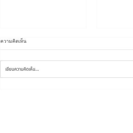
ความคิดเห็น
เขียนความคิดเห็น…
ทดลองคอร์สเรียนกราฟิก
สอนกราฟฟิก
ออนไลน์ (เรียนฟรี)
ออกแบบลายเส
โปรแกรม Ado