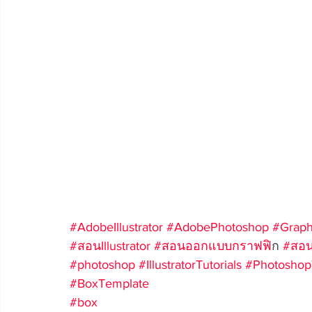
#AdobeIllustrator
#AdobePhotoshop
#Graph
#สอนIllustrator
#สอนออกแบบกราฟฟ
ิก 
#สอน
#photoshop
#IllustratorTutorials
#PhotoshopT
#BoxTemplate
#box