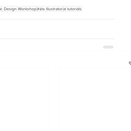
ic Design Workshop
สอน illustrator
ai tutorials
ด