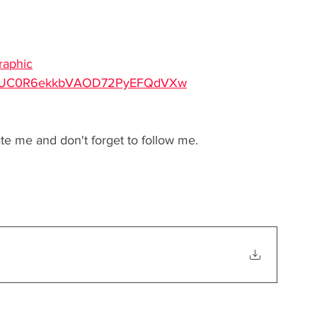
raphic
nel/UC0R6ekkbVAOD72PyEFQdVXw
te me and don't forget to follow me. 