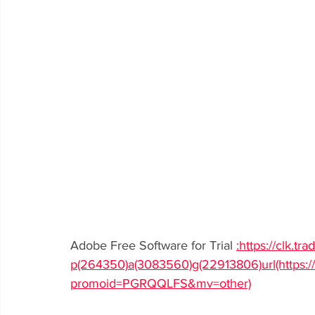
Adobe Free Software for Trial 
:https://clk.tr
p(264350)a(3083560)g(22913806)url(https://
promoid=PGRQQLFS&mv=other)