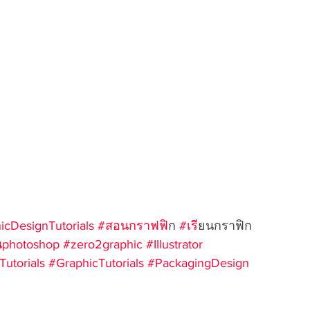
icDesignTutorials
#สอนกราฟฟ
ิก 
#เร
ียนกราฟิก 
photoshop
#zero2graphic
#Illustrator
utorials
#GraphicTutorials
#PackagingDesign