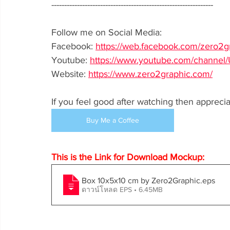
---------------------------------------------------------------
Follow me on Social Media:
Facebook: 
https://web.facebook.com/zero2g
Youtube: 
https://www.youtube.com/chan
Website: 
https://www.zero2graphic.com/
If you feel good after watching then apprecia
Buy Me a Coffee
This is the Link for Download Mockup:
Box 10x5x10 cm by Zero2Graphic
.eps
ดาวน์โหลด EPS • 6.45MB