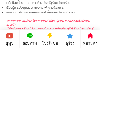
เวิร์คช๊อปที่ 8 - สอนตามตัวอย่างที่ผู้เรียนนำมาเรียน
เรียนรู้การประยุกต์ออกแบบกราฟิกตามต้องการ
ทบทวนการใช้งานเครื่องมือและคำสั่งต่างๆ ในการทำงาน
*อาจมีการปรับเปลี่ยนเนื้อหาการสอนให้เข้ากับผู้เรียน โดยไม่ต้องแจ้งให้ทราบ
ล่วงหน้า
**สำหรับคอร์สเรียน 1 วัน อาจสอนไม่หมดทุกเครื่องมือ อยู่ที่ผู้เรียนด้วยว่าเรียนรู้
ได้เร็วแค่ไหน
ยูทูป
สอบถาม
โปรโมชั่น
ดูรีวิว
หน้าหลัก
ติดต่อเรียนเลย!
“สอนเข้าใจง่าย สอนทุกเทคนิค บาง
จุดมีวิธีทำง่ายกว่า ก็เรียนรู้จากคอร์สนี้
ค่ะ สอนดีมากๆเลยค่า”
คุณ
Rungnapa