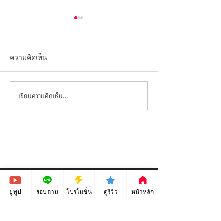
ความคิดเห็น
เขียนความคิดเห็น…
สอนกราฟิก ep_76 - การ
สอนกราฟฟิก ep_
ออกแบบหน้าปกเฟซบุ๊ค
ออกแบบแบนเนอ
(Facebook cover design)
อาหาร (Banner D
ด้วยโปรแกรม Adobe
ด้วยโปรแกรม A
Illustrator CC
Photoshop cc
ยูทูป
สอบถาม
โปรโมชั่น
ดูรีวิว
หน้าหลัก
คอร์สเรียนกราฟิก ตัวต่อตัว 1 on 1
เรียนออกแบบสื่อออนไลน์ ด้วย Photoshop