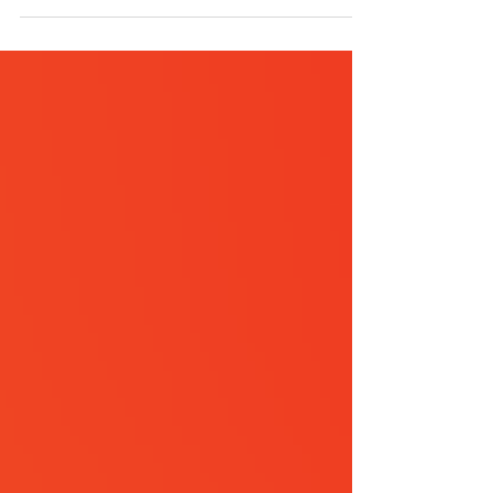
ทั้ง Ai file และ Png file