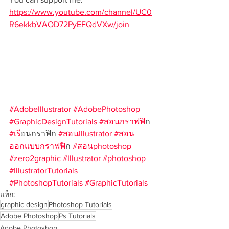
https://www.youtube.com/channel/UC0
R6ekkbVAOD72PyEFQdVXw/join
#AdobeIllustrator
#AdobePhotoshop
#GraphicDesignTutorials
#สอนกราฟฟ
ิก 
#เร
ียนกราฟิก 
#สอนIllustrator
#สอน
ออกแบบกราฟฟ
ิก 
#สอนphotoshop
#zero2graphic
#Illustrator
#photoshop
#IllustratorTutorials
#PhotoshopTutorials
#GraphicTutorials
แท็ก:
graphic design
Photoshop Tutorials
Adobe Photoshop
Ps Tutorials
Adobe Photoshop