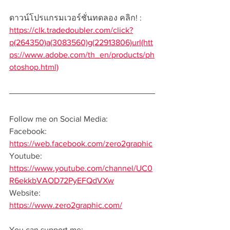
ดาวน์โปรแกรมเวอร์ชั่นทดลอง คลิก! : 
https://clk.tradedoubler.com/click?
p(264350)a(3083560)g(22913806)url(htt
ps://www.adobe.com/th_en/products/ph
otoshop.html)
Follow me on Social Media:  
Facebook: 
https://web.facebook.com/zero2graphic
Youtube: 
https://www.youtube.com/channel/UC0
R6ekkbVAOD72PyEFQdVXw
Website: 
https://www.zero2graphic.com/
You can support me: 