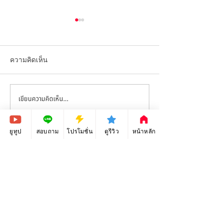
ความคิดเห็น
เขียนความคิดเห็น…
Adobe Photoshop -
Adobe Photoshop
Tutorials ep.11 - Layer Mask
Tutorials ep.10 -
Cut
ยูทูป
สอบถาม
โปรโมชั่น
ดูรีวิว
หน้าหลัก
คอร์สเรียนกราฟิก ตัวต่อตัว 1 on 1
เรียนออกแบบสื่อออนไลน์ ด้วย Photoshop