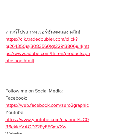
ดาวน์โปรแกรมเวอร์ชั่นทดลอง คลิก! : 
https://clk.tradedoubler.com/click?
p(264350)a(3083560)g(22913806)url(htt
ps://www.adobe.com/th_en/products/ph
otoshop.html)
Follow me on Social Media:  
Facebook: 
https://web.facebook.com/zero2graphic
Youtube: 
https://www.youtube.com/channel/UC0
R6ekkbVAOD72PyEFQdVXw
Website: 