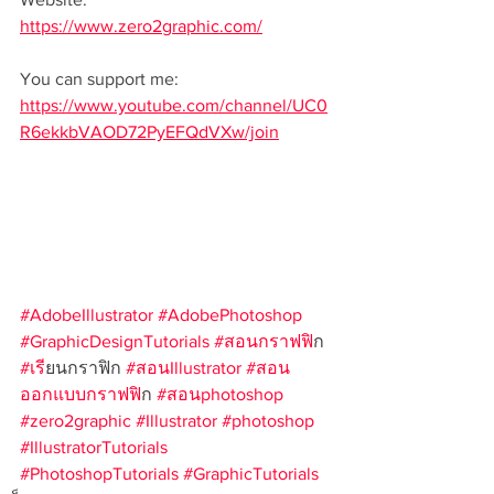
https://www.zero2graphic.com/
You can support me: 
https://www.youtube.com/channel/UC0
R6ekkbVAOD72PyEFQdVXw/join
#AdobeIllustrator
#AdobePhotoshop
#GraphicDesignTutorials
#สอนกราฟฟ
ิก 
#เร
ียนกราฟิก 
#สอนIllustrator
#สอน
ออกแบบกราฟฟ
ิก 
#สอนphotoshop
#zero2graphic
#Illustrator
#photoshop
#IllustratorTutorials
#PhotoshopTutorials
#GraphicTutorials