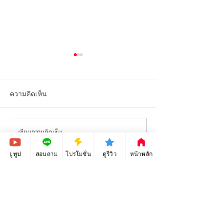
ความคิดเห็น
เขียนความคิดเห็น…
Adobe Photoshop -
Adobe Photoshop
Tutorials ep.10 - Image Die
Tutorials ep.9 - 
Cut
Tools
ยูทูป
สอบถาม
โปรโมชั่น
ดูรีวิว
หน้าหลัก