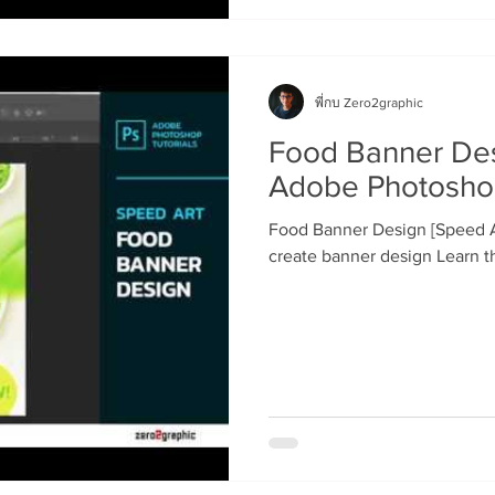
พี่กบ Zero2graphic
Food Banner Des
Adobe Photoshop
Food Banner Design [Speed A
create banner design Learn the