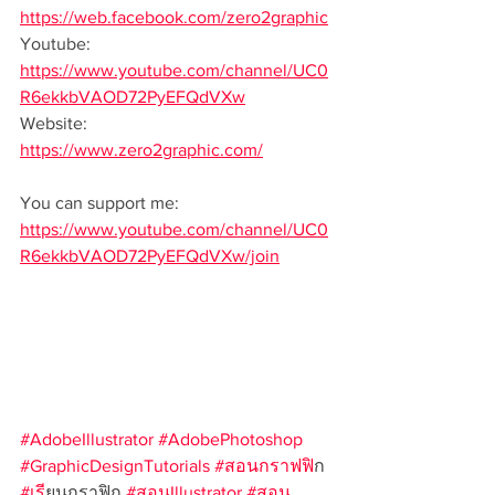
https://web.facebook.com/zero2graphic
Youtube: 
https://www.youtube.com/channel/UC0
R6ekkbVAOD72PyEFQdVXw
Website: 
https://www.zero2graphic.com/
You can support me: 
https://www.youtube.com/channel/UC0
R6ekkbVAOD72PyEFQdVXw/join
#AdobeIllustrator
#AdobePhotoshop
#GraphicDesignTutorials
#สอนกราฟฟ
ิก 
#เร
ียนกราฟิก 
#สอนIllustrator
#สอน