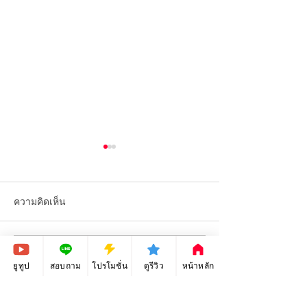
ความคิดเห็น
เขียนความคิดเห็น…
สอนกราฟฟิก ep_78 - การ
สอนกราฟิก ep_7
ยูทูป
สอบถาม
โปรโมชั่น
ดูรีวิว
หน้าหลัก
ออกแบบลายเสื้อผ้ากีฬา
ออกแบบหน้าปกเฟ
(Facebook cover 
ด้วยโปรแกรม Adobe