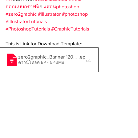
ออกแบบกราฟฟ
ิก 
#สอนphotoshop
#zero2graphic
#Illustrator
#photoshop
#IllustratorTutorials
#PhotoshopTutorials
#GraphicTutorials
This is Link for Download Template: 
zero2graphic_Banner 1200x1200px (003)
.ep
ดาวน์โหลด EP • 5.43MB