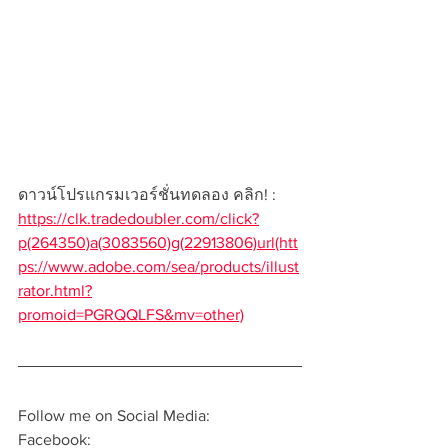
ดาวน์โปรแกรมเวอร์ชั่นทดลอง คลิก! : 
https://clk.tradedoubler.com/click?
p(264350)a(3083560)g(22913806)url(htt
ps://www.adobe.com/sea/products/illust
rator.html?
promoid=PGRQQLFS&mv=other)
Follow me on Social Media:  
Facebook: 