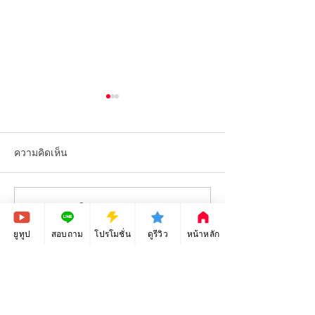
ความคิดเห็น
เขียนความคิดเห็น…
Adobe Illustrator - Tutorials
Adobe Illustrator 
ep.6 - Save and Export File
ep.5 - Clipping 
ยูทูป
สอบถาม
โปรโมชั่น
ดูรีวิว
หน้าหลัก