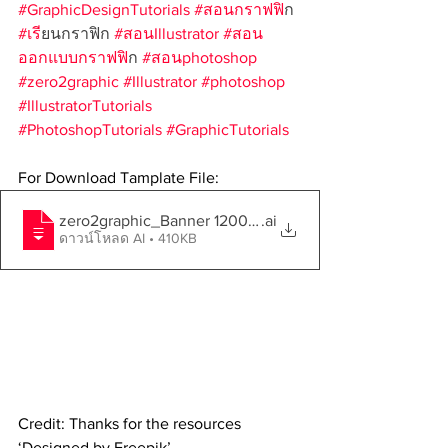
#GraphicDesignTutorials
#สอนกราฟฟ
ิก 
#เร
ียนกราฟิก 
#สอนIllustrator
#สอน
ออกแบบกราฟฟ
ิก 
#สอนphotoshop
#zero2graphic
#Illustrator
#photoshop
#IllustratorTutorials
#PhotoshopTutorials
#GraphicTutorials
For Download Tamplate File: 
zero2graphic_Banner 1200x1200px (006)
.ai
ดาวน์โหลด AI • 410KB
Credit: Thanks for the resources 
‘Designed by Freepik’ 