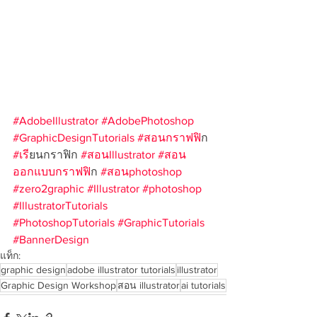
#AdobeIllustrator
#AdobePhotoshop
#GraphicDesignTutorials
#สอนกราฟฟ
ิก 
#เร
ียนกราฟิก 
#สอนIllustrator
#สอน
ออกแบบกราฟฟ
ิก 
#สอนphotoshop
#zero2graphic
#Illustrator
#photoshop
#IllustratorTutorials
#PhotoshopTutorials
#GraphicTutorials
#BannerDesign
แท็ก:
graphic design
adobe illustrator tutorials
illustrator
Graphic Design Workshop
สอน illustrator
ai tutorials