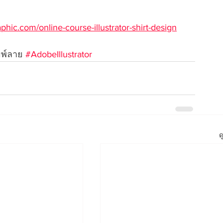
hic.com/online-course-illustrator-shirt-design
ิมพ์ลาย 
#AdobeIllustrator
ด