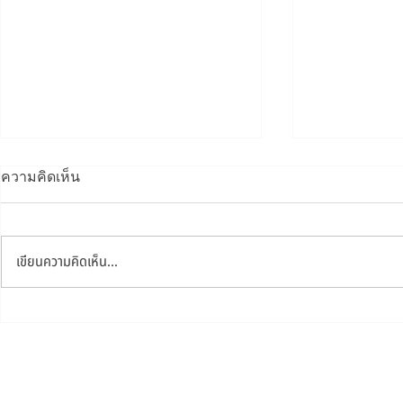
ความคิดเห็น
เขียนความคิดเห็น…
ทดลองคอร์สเรียนกราฟิก
สอนกราฟฟิก
ออนไลน์ (เรียนฟรี)
ออกแบบลายเส
โปรแกรม Ado