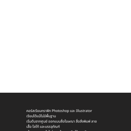
คอร์สเรียนกราฟิก Photoshop และ Illustrator
เรียนได้แม้ไม่มีพื้นฐาน
เริ่มต้นจากศูนย์ ออกแบบสื่อโฆษณา สื่อสิ่งพิมพ์ ลาย
เสื้อ โลโก้ และบรรจุภัณฑ์