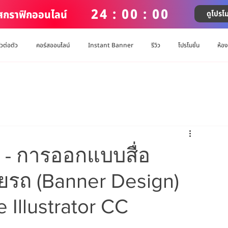
24 : 00 : 00
์สกราฟิกออนไลน์
ดูโปรโม
ัวต่อตัว
คอร์สออนไลน์
Instant Banner
รีวิว
โปรโมชั่น
ห้อ
- การออกแบบสื่อ
รถ (Banner Design)
Illustrator CC