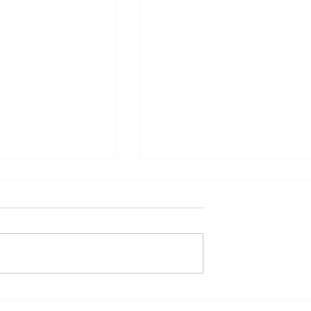
 ep_78 - การ
สอนกราฟิก ep_76 - การ