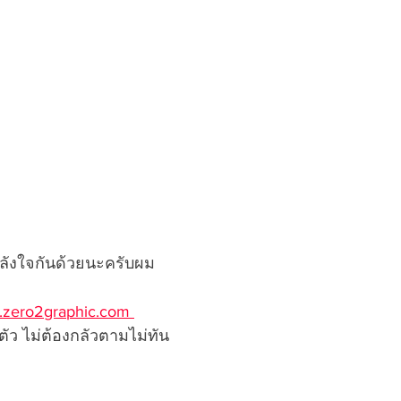
ลังใจกันด้วยนะครับผม 
zero2graphic.com 
ัว ไม่ต้องกลัวตามไม่ทัน 