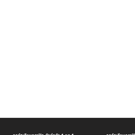
ออนไลน์ (เรียนฟรี)
ออกแบบลายเส
โปรแกรม Ado