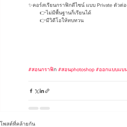
✨คอร์สเรียนกราฟิกดีไซน์ แบบ Private ตัวต่อต
	👉ไม่มีพื้นฐานก็เรียนได้ 
	👉มีวิดีโอให้ทบทวน  
#สอนกราฟ
ิก 
#สอนphotoshop
#ออกแบบแบน
โพสต์ที่คล้ายกัน