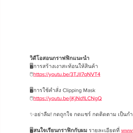
วิดีโอสอนกราฟฟิกแนะนำ 
🖥️การสร้างเงาสะท้อนให้สินค้า 
🖱️
https://youtu.be/3TJll7qNVT4
🖥️การใช้คำสั่ง Clipping Mask  
🖱️
https://youtu.be/jKjNd1LCNgQ
✨อย่าลืม! กดถูกใจ กดแชร์ กดติดตาม เป็นกำ
🖥️
สนใจเรียนกราฟิกกับผม
 รายละเอียดที่ 
www.