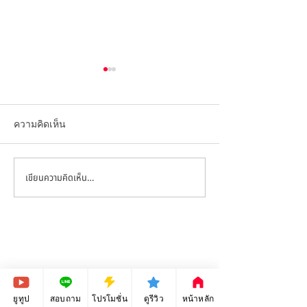
ความคิดเห็น
เขียนความคิดเห็น…
สอนกราฟฟิก ep_78 - การ
สอนกราฟิก ep_7
ออกแบบลายเสื้อผ้ากีฬา
ออกแบบหน้าปกเฟ
(Facebook cover 
ด้วยโปรแกรม Adobe
ด้วยโปรแกรม A
Illustrator CC
Illustrator CC
ยูทูป
สอบถาม
โปรโมชั่น
ดูรีวิว
หน้าหลัก