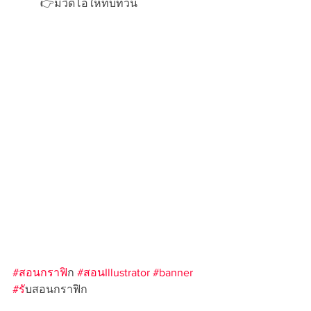
	👉มีวิดีโอให้ทบทวน  
#สอนกราฟ
ิก 
#สอนIllustrator
#banner
#ร
ับสอนกราฟิก