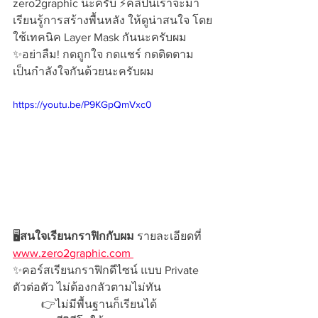
zero2graphic นะครับ ⚡คลิปนี้เราจะมา
เรียนรู้การสร้างพื้นหลัง ให้ดูน่าสนใจ โดย
ใช้เทคนิค Layer Mask กันนะครับผม 
✨อย่าลืม! กดถูกใจ กดแชร์ กดติดตาม 
เป็นกำลังใจกันด้วยนะครับผม
https://youtu.be/P9KGpQmVxc0
🖥️
สนใจเรียนกราฟิกกับผม
 รายละเอียดที่ 
www.zero2graphic.com 
✨คอร์สเรียนกราฟิกดีไซน์ แบบ Private 
ตัวต่อตัว ไม่ต้องกลัวตามไม่ทัน 
	👉ไม่มีพื้นฐานก็เรียนได้ 