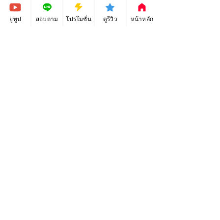
ยูทูป
สอบถาม
โปรโมชั่น
ดูรีวิว
หน้าหลัก
*หากตัวอย่าง Template ไม่แสดงตามที่เลือก
ให้กด Refresh หน้าจอ 1 ครั้ง หรือกดปุ่ม F5 ที่
คีย์บอร์ด