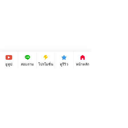
วันหมดเขต
ยูทูป
สอบถาม
โปรโมชั่น
ดูรีวิว
หน้าหลัก