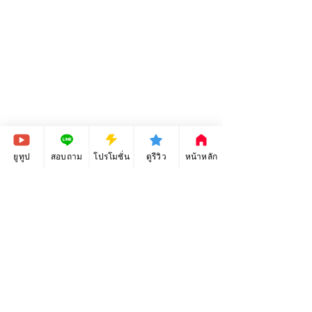
วันหมดเขต
ยูทูป
สอบถาม
โปรโมชั่น
ดูรีวิว
หน้าหลัก