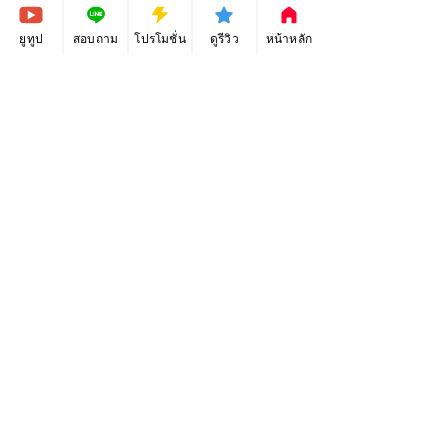
ยูทูป
สอบถาม
โปรโมชั่น
ดูรีวิว
หน้าหลัก
*หากตัวอย่าง Template ไม่แสดงตามที่เลือก
ให้กด Refresh หน้าจอ 1 ครั้ง หรือกดปุ่ม F5 ที่
คีย์บอร์ด