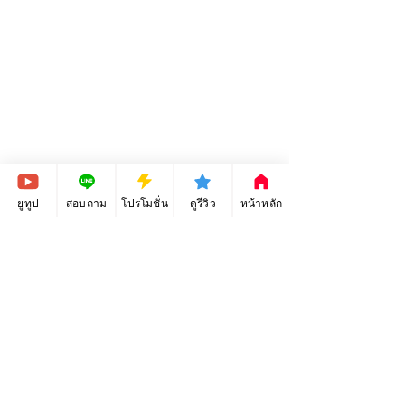
วันหมดเขต
ยูทูป
สอบถาม
โปรโมชั่น
ดูรีวิว
หน้าหลัก