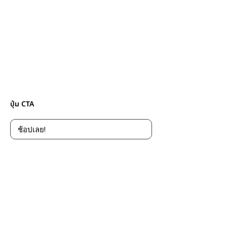
ปุ่ม CTA