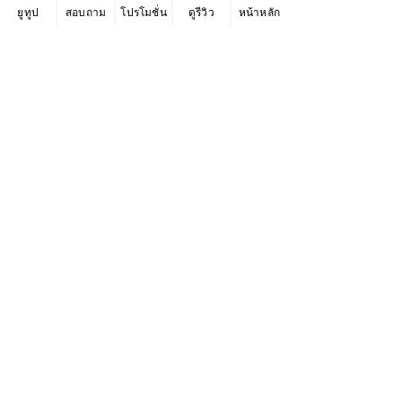
ยูทูป
สอบถาม
โปรโมชั่น
ดูรีวิว
หน้าหลัก
*หากตัวอย่าง Template ไม่แสดงตามที่เลือก
ให้กด Refresh หน้าจอ 1 ครั้ง หรือกดปุ่ม F5 ที่
คีย์บอร์ด