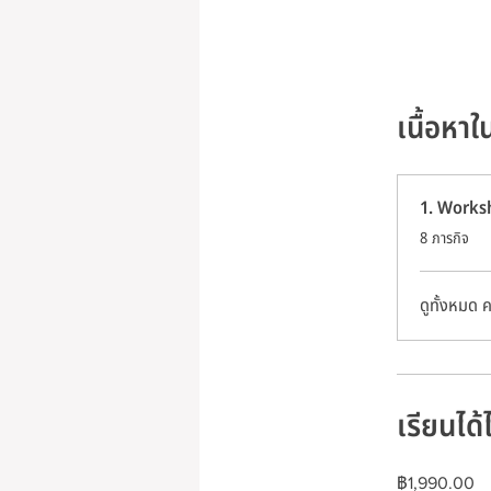
เนื้อหาใ
1. Worksh
.
8 ภารกิจ
ดูทั้งหมด ค
เรียนได้
฿1,990.00