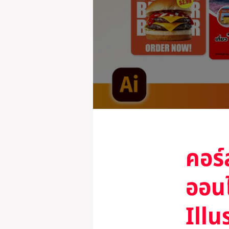
คอร
ออน
Illu