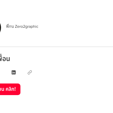
พี่กบ Zero2graphic
พื่อน
ยน คลิก!