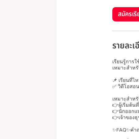
สมัครเรี
รายละเอ
เรียนรู้การใ
เหมาะสำหรับผ
📌 เรียนที่ไ
✅ วิดีโอสอนเ
เหมาะสำหรั
👉ผู้เริ่มต้นท
👉นักออกแบบ
👉เจ้าของธุ
✨FAQ✨คำถา