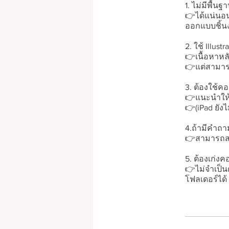
1. ไม่มีพื้นฐ
👉ได้แน่นอน
ออกแบบชิ้น
2. ใช้ Illust
👉เนื้อหาหล
👉แต่สามารถใ
3. ต้องใช้ค
👉แนะนำให้ใ
👉(iPad ยังไ
4.ถ้ามีคำถา
👉สามารถสอ
5. ต้องเก่ง
👉ไม่จำเป็นต
โฟลเดอร์ได้